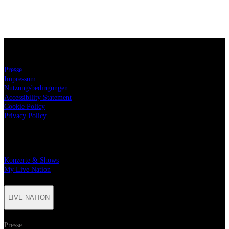
LIVE NATION
Presse
Impressum
Nutzungsbedingungen
Accessibility Statement
Cookie Policy
Privacy Policy
TICKETS
Konzerte & Shows
My Live Nation
LIVE NATION
Presse