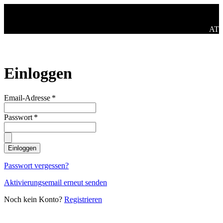
Zum Hauptinhalt springen
Spra
AT
Einloggen
Email-Adresse
*
Passwort
*
Einloggen
Passwort vergessen?
Aktivierungsemail erneut senden
Noch kein Konto?
Registrieren